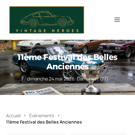
Aller
au
contenu
Men
11ème Festival des Belles
Anciennes
dimanche 24 mai 2026 · Dampmart (77)
Accueil
Événements
11ème Festival des Belles Anciennes