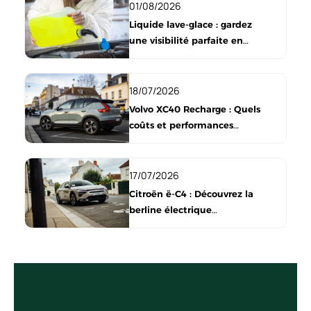
secondaire : c’est un composant de sécurité
01/08/2026
active que vous utilisez à chaque trajet.
Liquide lave-glace : gardez
Pourtant, beaucoup de conducteurs se
une visibilité parfaite en
voiture
contentent d’un produit quelconque, sans
tenir compte de la saison, de la composition ou
18/07/2026
du format.
Volvo XC40 Recharge : Quels
coûts et performances
électriques ?
17/07/2026
Citroën ë-C4 : Découvrez la
berline électrique
emblématique!