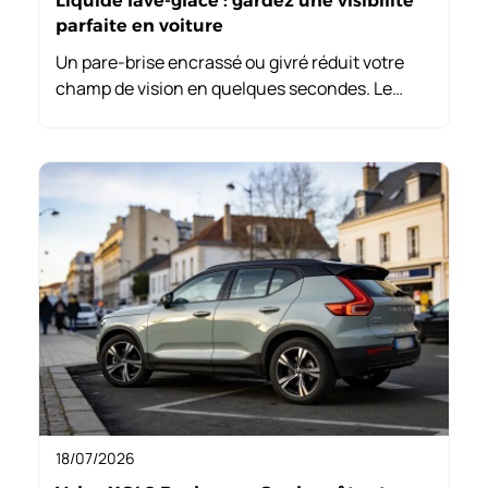
Liquide lave-glace : gardez une visibilité
parfaite en voiture
Un pare-brise encrassé ou givré réduit votre
champ de vision en quelques secondes. Le
liquide lave-glace n’est pas un accessoire
secondaire : c’est un composant de sécurité
active que vous utilisez à chaque trajet.
Pourtant, beaucoup de conducteurs se
contentent d’un produit quelconque, sans
tenir compte de la saison, de la composition ou
du format.
18/07/2026