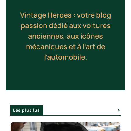
Vintage Heroes : votre blog
passion dédié aux voitures
anciennes, aux icônes
mécaniques et à l’art de
l’automobile.
Les plus lus