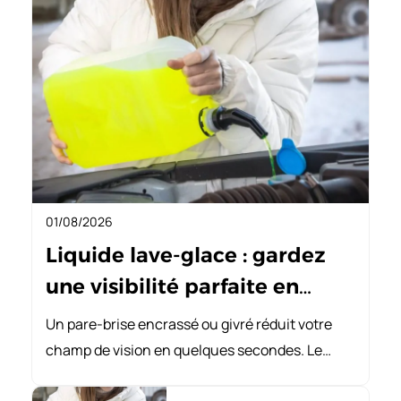
01/08/2026
Liquide lave-glace : gardez
une visibilité parfaite en
voiture
Un pare-brise encrassé ou givré réduit votre
champ de vision en quelques secondes. Le
liquide lave-glace n’est pas un accessoire