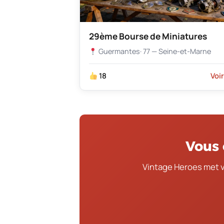
29ème Bourse de Miniatures
Guermantes
· 77 — Seine-et-Marne
18
Voi
Vous 
Vintage Heroes met 