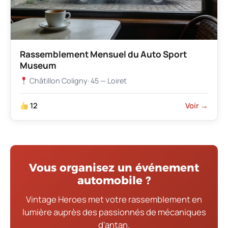
Rassemblement Mensuel du Auto Sport
Museum
Châtillon Coligny
· 45 — Loiret
12
Voir →
Vous organisez un événement
automobile ?
Vintage Heroes met votre rassemblement en
lumière auprès des passionnés de mécaniques
d'antan.