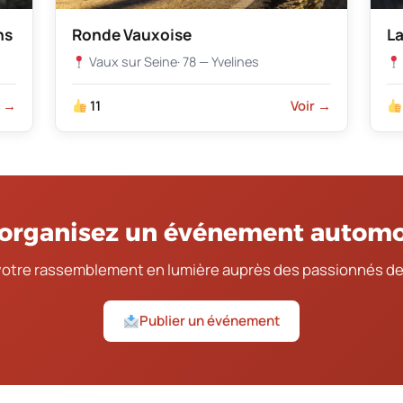
ns
Ronde Vauxoise
La
Vaux sur Seine
· 78 — Yvelines
r →
11
Voir →
organisez un événement automo
votre rassemblement en lumière auprès des passionnés de
Publier un événement