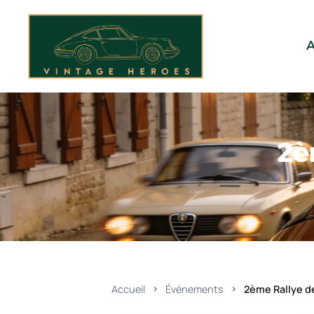
Aller
au
contenu
A
2è
Accueil
Événements
2ème Rallye d