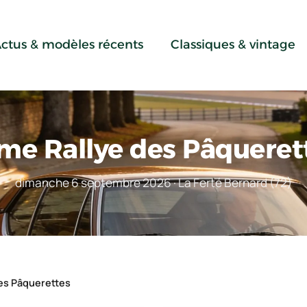
ctus & modèles récents
Classiques & vintage
me Rallye des Pâqueret
dimanche 6 septembre 2026 · La Ferté Bernard (72)
es Pâquerettes