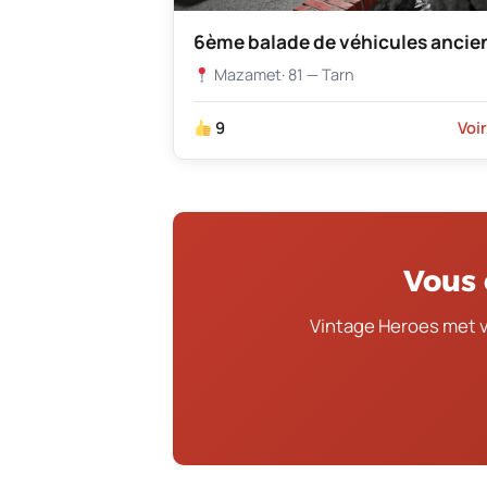
6ème balade de véhicules ancie
Mazamet
· 81 — Tarn
9
Voi
Vous 
Vintage Heroes met 