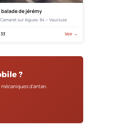
 balade de jérémy
Camaret sur Aigues
· 84 — Vaucluse
33
Voir →
bile ?
 mécaniques d'antan.