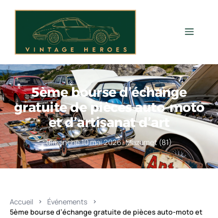
Aller
au
contenu
Men
5ème bourse d’échange
gratuite de pièces auto-moto
et d’artisanat d’art
dimanche 10 mai 2026 · Mazamet (81)
Accueil
Événements
5ème bourse d’échange gratuite de pièces auto-moto et