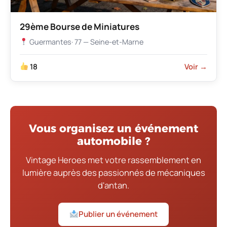
29ème Bourse de Miniatures
Guermantes
· 77 — Seine-et-Marne
18
Voir →
Vous organisez un événement
automobile ?
Vintage Heroes met votre rassemblement en
lumière auprès des passionnés de mécaniques
d'antan.
Publier un événement