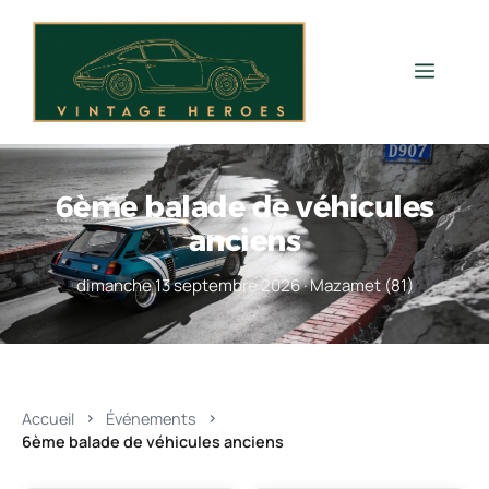
Aller
au
contenu
Men
6ème balade de véhicules
anciens
dimanche 13 septembre 2026 · Mazamet (81)
Accueil
Événements
6ème balade de véhicules anciens