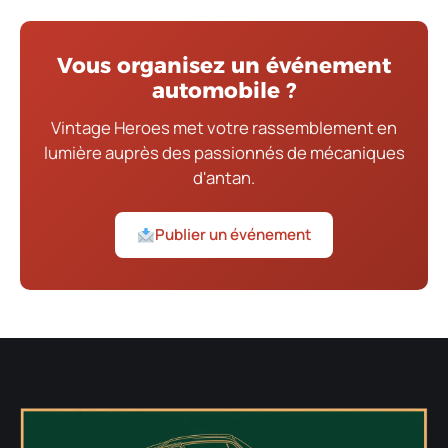
Vous organisez un événement
automobile ?
Vintage Heroes met votre rassemblement en
lumière auprès des passionnés de mécaniques
d'antan.
Publier un événement