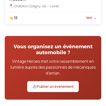
Châtillon Coligny
· 45 — Loiret
12
Voir →
Vous organisez un événement
automobile ?
Vintage Heroes met votre rassemblement en
lumière auprès des passionnés de mécaniques
d'antan.
Publier un événement