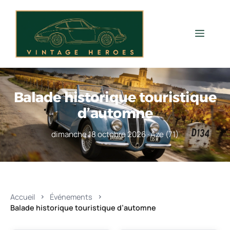
Aller
au
contenu
Men
Balade historique touristique
d’automne
dimanche 18 octobre 2026 · Aze (71)
Accueil
Événements
Balade historique touristique d’automne