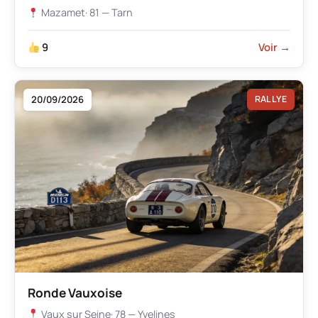
Mazamet
· 81 — Tarn
9
Voir →
20/09/2026
RALLYE
Ronde Vauxoise
Vaux sur Seine
· 78 — Yvelines