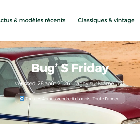
ctus & modèles récents
Classiques & vintage
Bug’ S Friday
vendredi 28 août 2026 · Lagny sur Marne (77)
Tous les 4èmes Vendredi du mois, Toute l'année.