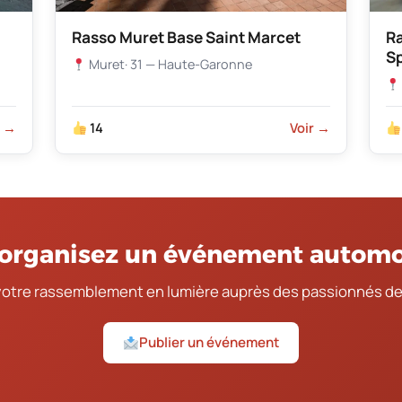
Rasso Muret Base Saint Marcet
R
S
Muret
· 31 — Haute-Garonne
r →
14
Voir →
organisez un événement automo
votre rassemblement en lumière auprès des passionnés de
Publier un événement