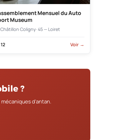
assemblement Mensuel du Auto
port Museum
Châtillon Coligny
· 45 — Loiret
12
Voir →
bile ?
 mécaniques d'antan.