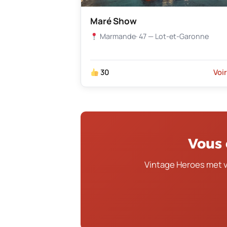
Maré Show
Marmande
· 47 — Lot-et-Garonne
30
Voi
Vous 
Vintage Heroes met 