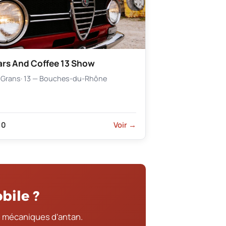
rs And Coffee 13 Show
Grans
· 13 — Bouches-du-Rhône
0
Voir →
bile ?
 mécaniques d'antan.