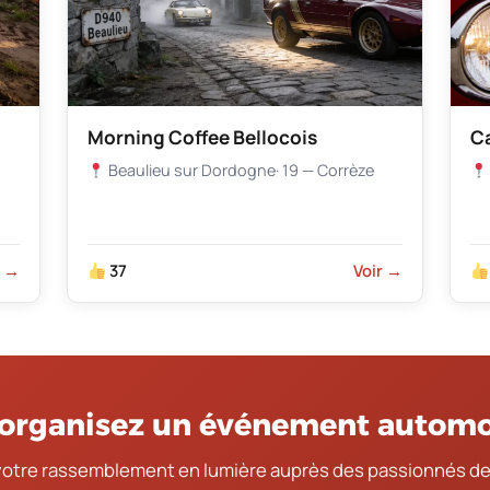
Morning Coffee Bellocois
Ca
Beaulieu sur Dordogne
· 19 — Corrèze
r →
37
Voir →
organisez un événement automo
votre rassemblement en lumière auprès des passionnés de