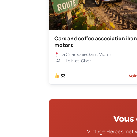
Cars and coffee association ikon
motors
La Chaussée Saint Victor
· 41 — Loir-et-Cher
33
Voi
Vous 
Vintage Heroes met 