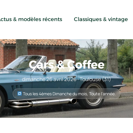
ctus & modèles récents
Classiques & vintage
Cars & Coffee
dimanche 26 avril 2026 · Toulouse (31)
Tous les 4èmes Dimanche du mois, Toute l'année.