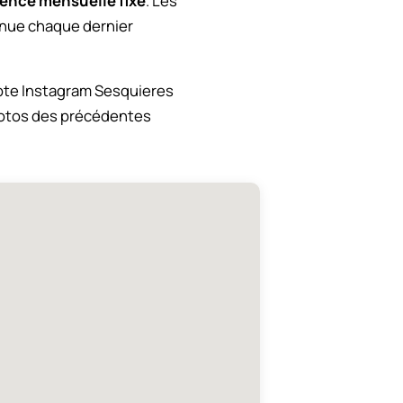
ence mensuelle fixe
. Les
venue chaque dernier
mpte Instagram Sesquieres
hotos des précédentes