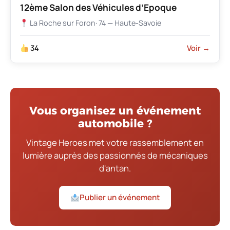
12ème Salon des Véhicules d’Epoque
La Roche sur Foron
· 74 — Haute-Savoie
34
Voir →
Vous organisez un événement
automobile ?
Vintage Heroes met votre rassemblement en
lumière auprès des passionnés de mécaniques
d'antan.
Publier un événement