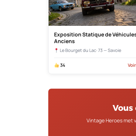
Exposition Statique de Véhicule
Anciens
Le Bourget du Lac
· 73 — Savoie
34
Voi
Vous 
Vintage Heroes met 