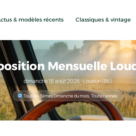
ctus & modèles récents
Classiques & vintage
position Mensuelle Lou
dimanche 16 août 2026 · Loudun (86)
Tous les 3èmes Dimanche du mois, Toute l'année.