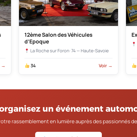
s
12ème Salon des Véhicules
Ex
d’Epoque
La Roche sur Foron
· 74 — Haute-Savoie
r →
34
Voir →
organisez un événement automo
votre rassemblement en lumière auprès des passionnés de