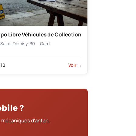
po Libre Véhicules de Collection
Saint-Dionisy
· 30 — Gard
10
Voir →
bile ?
 mécaniques d'antan.