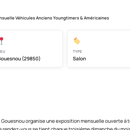
nsuelle Véhicules Anciens Youngtimers & Américaines
IEU
TYPE
ouesnou (29850)
Salon
 Gouesnou organise une exposition mensuelle ouverte à to
e rendez-vous se tient chaque troisième dimanche du mois s