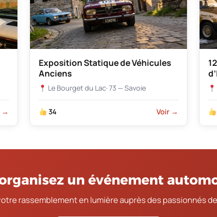
Exposition Statique de Véhicules
12
Anciens
d
Le Bourget du Lac
· 73 — Savoie
r →
34
Voir →
organisez un événement automo
votre rassemblement en lumière auprès des passionnés de