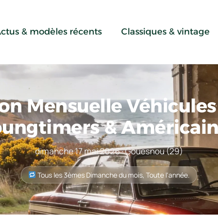
ctus & modèles récents
Classiques & vintage
ion Mensuelle Véhicules
ungtimers & Américai
dimanche 17 mai 2026 · Gouesnou (29)
Tous les 3èmes Dimanche du mois, Toute l'année.