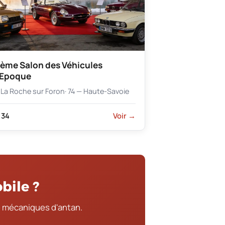
ème Salon des Véhicules
’Epoque
La Roche sur Foron
· 74 — Haute-Savoie
34
Voir →
bile ?
 mécaniques d'antan.