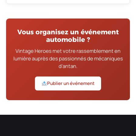
Vous organisez un événement
automobile ?
Vintage Heroes met votre rassemblement en
lumière auprès des passionnés de mécaniques
d'antan.
Publier un événement