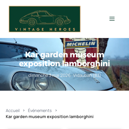
Aller
au
contenu
Men
Kar garden museum
exposition lamborghini
dimanche 3 mai 2026 · Vidauban (83)
Accueil
Événements
Kar garden museum exposition lamborghini