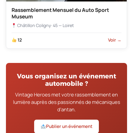
Rassemblement Mensuel du Auto Sport
Museum
Châtillon Coligny
· 45 — Loiret
12
Voir →
Vous organisez un événement
automobile ?
Vintage Heroes met votre rassemblement en
lumière auprès des passionnés de mécaniques
d'antan.
Publier un événement