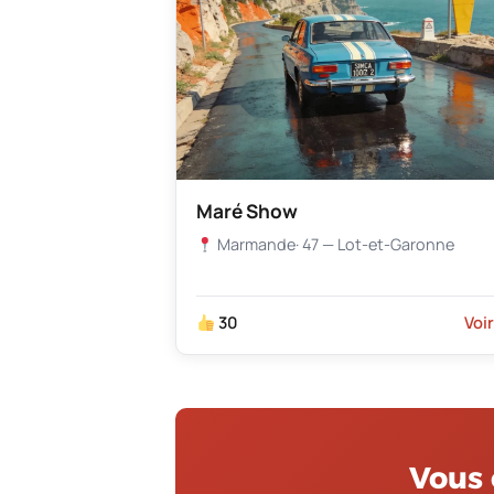
Maré Show
Marmande
· 47 — Lot-et-Garonne
30
Voi
Vous 