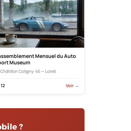
assemblement Mensuel du Auto
port Museum
Châtillon Coligny
· 45 — Loiret
12
Voir →
bile ?