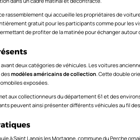
tion dans un cadre matinal et décontracté.
 ce rassemblement qui accueille les propriétaires de voitu
entièrement gratuit pour les participants comme pour les v
 permettant de profiter de la matinée pour échanger autou
résents
vant deux catégories de véhicules. Les voitures ancienne
s des
modèles américains de collection
. Cette double ori
utomobiles exposées.
et aux collectionneurs du département 61 et des environs
ts peuvent ainsi présenter différents véhicules au fil des
ratiques
le à Saint Langis les Mortagne, commune du Perche ornais