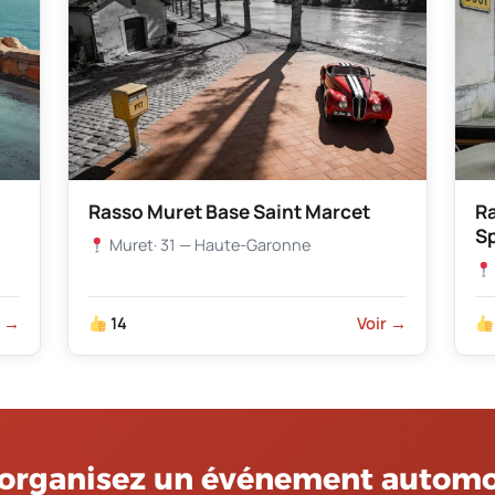
Rasso Muret Base Saint Marcet
R
S
Muret
· 31 — Haute-Garonne
r →
14
Voir →
organisez un événement automo