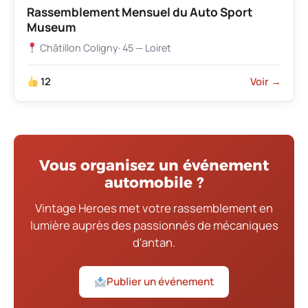
Rassemblement Mensuel du Auto Sport
Museum
Châtillon Coligny
· 45 — Loiret
12
Voir →
Vous organisez un événement
automobile ?
Vintage Heroes met votre rassemblement en
lumière auprès des passionnés de mécaniques
d'antan.
Publier un événement