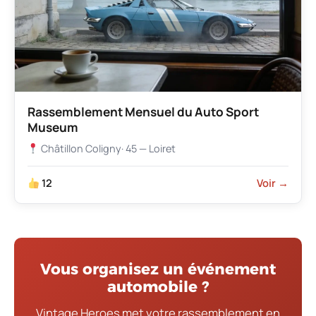
Rassemblement Mensuel du Auto Sport
Museum
Châtillon Coligny
· 45 — Loiret
12
Voir →
Vous organisez un événement
automobile ?
Vintage Heroes met votre rassemblement en