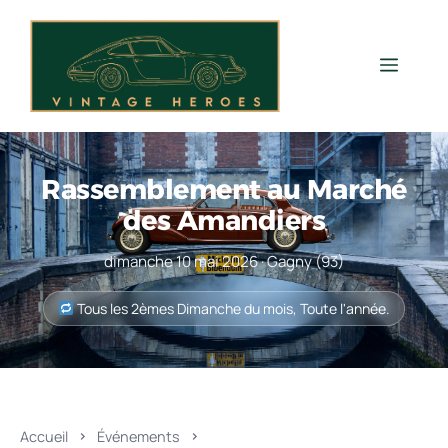
Aller
au
contenu
Men
Rassemblement au Marché
des Amandiers
dimanche 10 mai 2026 · Gagny (93)
Tous les 2èmes Dimanche du mois, Toute l'année.
Accueil
Événements