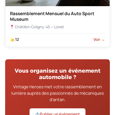
Rassemblement Mensuel du Auto Sport
Museum
Châtillon Coligny
· 45 — Loiret
12
Voir →
Vous organisez un événement
automobile ?
Vintage Heroes met votre rassemblement en
lumière auprès des passionnés de mécaniques
d'antan.
Publier un événement