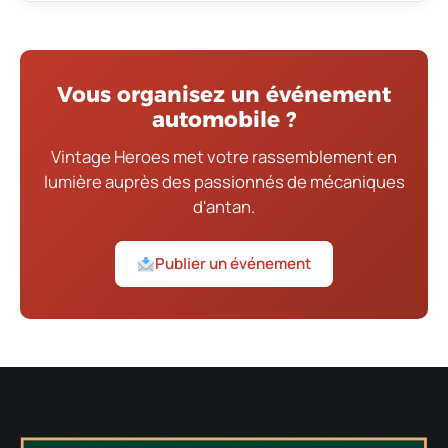
Vous organisez un événement
automobile ?
Vintage Heroes met votre rassemblement en
lumière auprès des passionnés de mécaniques
d'antan.
Publier un événement