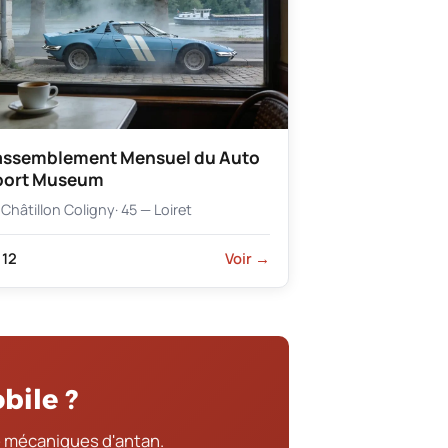
assemblement Mensuel du Auto
port Museum
Châtillon Coligny
· 45 — Loiret
12
Voir →
bile ?
 mécaniques d'antan.