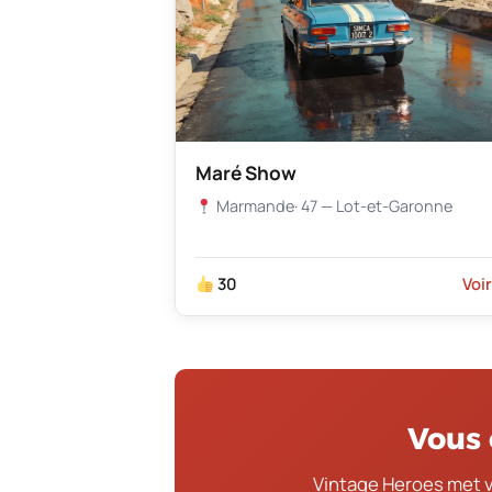
Maré Show
Marmande
· 47 — Lot-et-Garonne
30
Voi
Vous 
Vintage Heroes met 