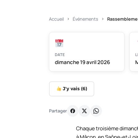
Accueil
Événements
Rassemblement
DATE
L
dimanche 19 avril 2026
M
J'y vais (
6
)
Partager
Chaque troisième dimanche
à Mâcon, en Saône-et-Loir