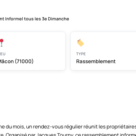
 Informel tous les 3e Dimanche
IEU
TYPE
âcon (71000)
Rassemblement
 du mois, un rendez-vous régulier réunit les propriétaire
e. Organisé par Jacques Tourny, ce rassemblement informel