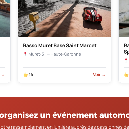
Rasso Muret Base Saint Marcet
R
S
Muret
· 31 — Haute-Garonne
r →
14
Voir →
organisez un événement automo
votre rassemblement en lumière auprès des passionnés de