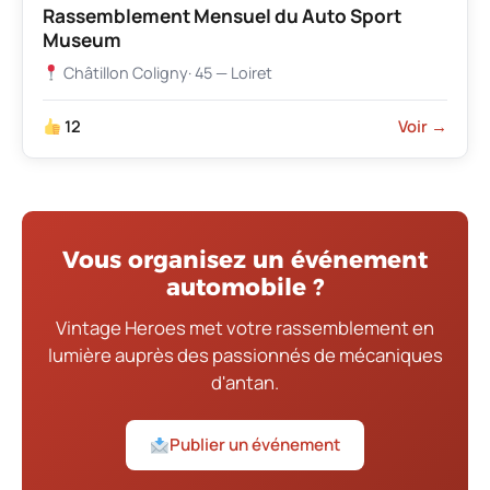
Rassemblement Mensuel du Auto Sport
Museum
Châtillon Coligny
· 45 — Loiret
12
Voir →
Vous organisez un événement
automobile ?
Vintage Heroes met votre rassemblement en
lumière auprès des passionnés de mécaniques
d'antan.
Publier un événement