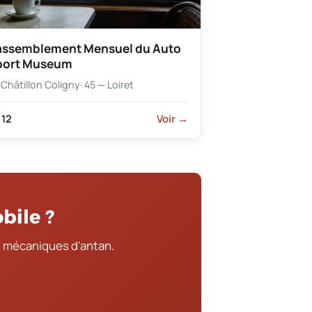
assemblement Mensuel du Auto
port Museum
Châtillon Coligny
· 45 — Loiret
12
Voir →
bile ?
 mécaniques d'antan.