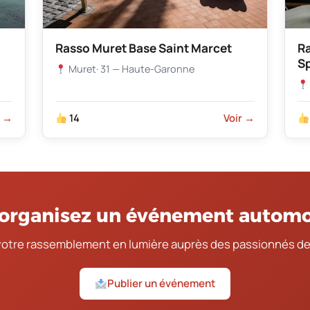
Rasso Muret Base Saint Marcet
R
S
Muret
· 31 — Haute-Garonne
r →
14
Voir →
organisez un événement automo
votre rassemblement en lumière auprès des passionnés de
Publier un événement