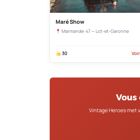
Maré Show
Marmande
· 47 — Lot-et-Garonne
30
Voi
Vous 
Vintage Heroes met 