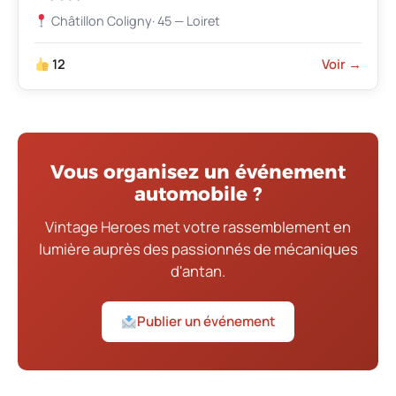
Châtillon Coligny
· 45 — Loiret
12
Voir →
Vous organisez un événement
automobile ?
Vintage Heroes met votre rassemblement en
lumière auprès des passionnés de mécaniques
d'antan.
Publier un événement