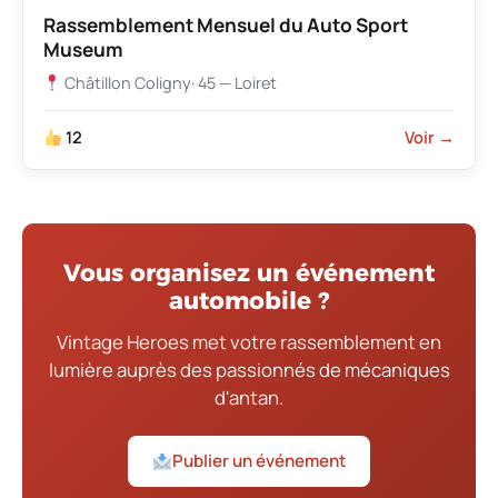
Rassemblement Mensuel du Auto Sport
Museum
Châtillon Coligny
· 45 — Loiret
12
Voir →
Vous organisez un événement
automobile ?
Vintage Heroes met votre rassemblement en
lumière auprès des passionnés de mécaniques
d'antan.
Publier un événement