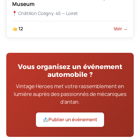
Museum
Châtillon Coligny
· 45 — Loiret
12
Voir →
Vous organisez un événement
automobile ?
Vintage Heroes met votre rassemblement en
lumière auprès des passionnés de mécaniques
d'antan.
Publier un événement