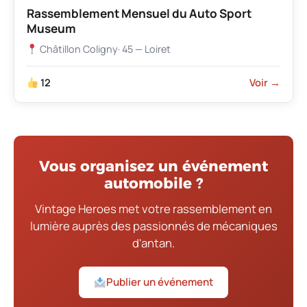
Rassemblement Mensuel du Auto Sport
Museum
Châtillon Coligny
· 45 — Loiret
12
Voir →
Vous organisez un événement
automobile ?
Vintage Heroes met votre rassemblement en
lumière auprès des passionnés de mécaniques
d'antan.
Publier un événement