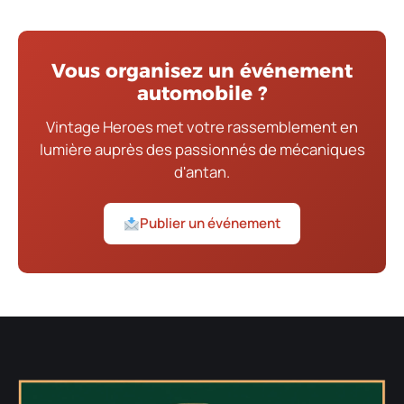
Vous organisez un événement
automobile ?
Vintage Heroes met votre rassemblement en
lumière auprès des passionnés de mécaniques
d'antan.
Publier un événement