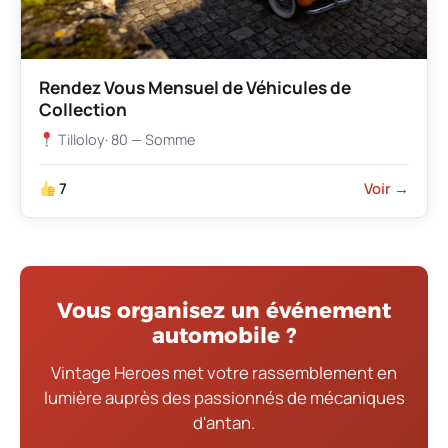
Rendez Vous Mensuel de Véhicules de
Collection
Tilloloy
· 80 — Somme
7
Voir →
Vous organisez un événement
automobile ?
Vintage Heroes met votre rassemblement en
lumière auprès des passionnés de mécaniques
d'antan.