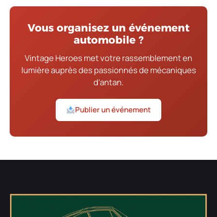
Vous organisez un événement
automobile ?
Vintage Heroes met votre rassemblement en
lumière auprès des passionnés de mécaniques
d'antan.
Publier un événement