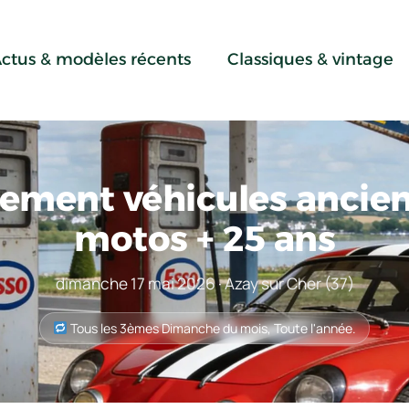
ctus & modèles récents
Classiques & vintage
ment véhicules ancien
motos + 25 ans
dimanche 17 mai 2026 · Azay sur Cher (37)
Tous les 3èmes Dimanche du mois, Toute l'année.