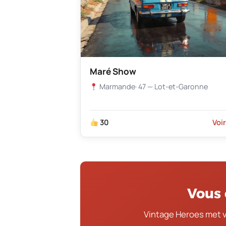
Maré Show
Marmande
· 47 — Lot-et-Garonne
30
Voi
Vous 
Vintage Heroes met 