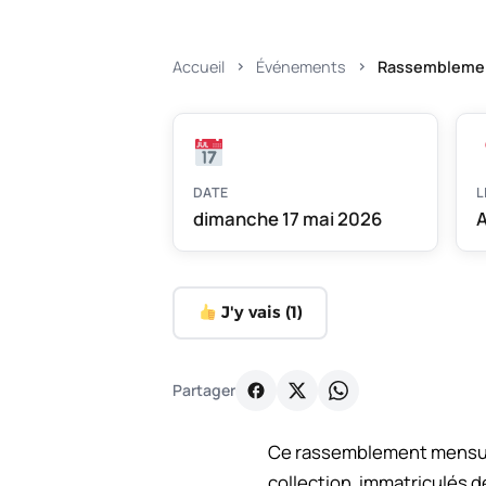
Accueil
Événements
Rassemblement
DATE
L
dimanche 17 mai 2026
A
J'y vais (
1
)
Partager
Ce rassemblement mensuel 
collection, immatriculés 