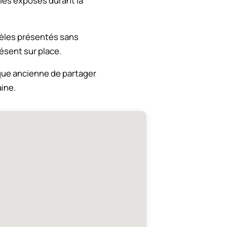
ules exposés durant la
odèles présentés sans
ésent sur place.
que ancienne de partager
aine.