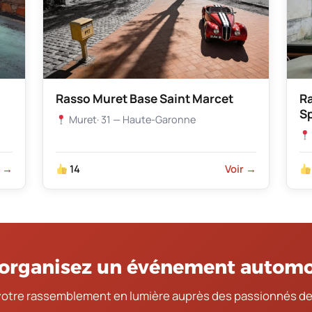
Rasso Muret Base Saint Marcet
R
S
Muret
· 31 — Haute-Garonne
r →
14
Voir →
organisez un événement automo
votre rassemblement en lumière auprès des passionnés de