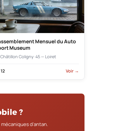
assemblement Mensuel du Auto
port Museum
Châtillon Coligny
· 45 — Loiret
12
Voir →
bile ?
 mécaniques d'antan.