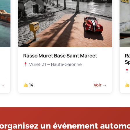
Rasso Muret Base Saint Marcet
R
S
Muret
· 31 — Haute-Garonne
r →
14
Voir →
organisez un événement automo