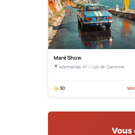
Maré Show
Marmande
· 47 — Lot-et-Garonne
30
Voi
Vous 