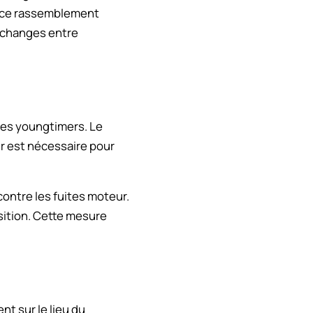
, ce rassemblement
échanges entre
les youngtimers. Le
ur est nécessaire pour
contre les fuites moteur.
sition. Cette mesure
t sur le lieu du