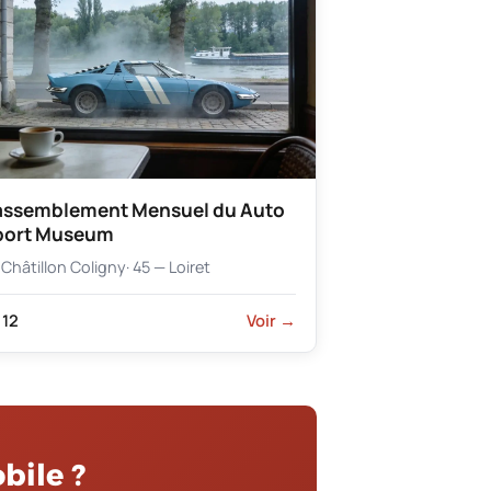
assemblement Mensuel du Auto
port Museum
Châtillon Coligny
· 45 — Loiret
12
Voir →
bile ?