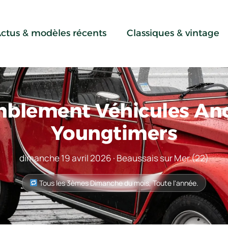
ctus & modèles récents
Classiques & vintage
blement Véhicules Anc
Youngtimers
dimanche 19 avril 2026 · Beaussais sur Mer (22)
Tous les 3èmes Dimanche du mois, Toute l'année.