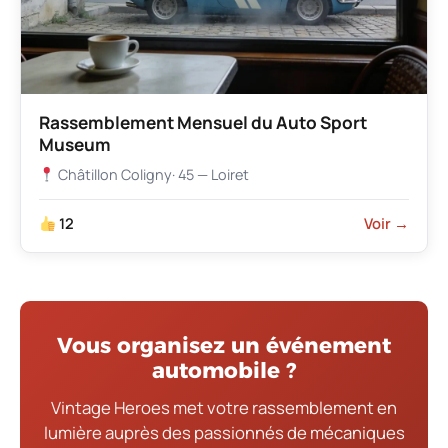
Rassemblement Mensuel du Auto Sport
Museum
Châtillon Coligny
· 45 — Loiret
12
Voir →
Vous organisez un événement
automobile ?
Vintage Heroes met votre rassemblement en
lumière auprès des passionnés de mécaniques