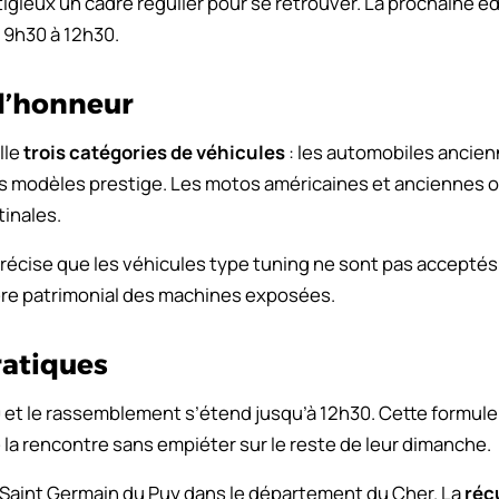
igieux un cadre régulier pour se retrouver. La prochaine édi
 9h30 à 12h30.
 l’honneur
lle
trois catégories de véhicules
: les automobiles ancien
es modèles prestige. Les motos américaines et anciennes o
tinales.
récise que les véhicules type tuning ne sont pas acceptés.
tère patrimonial des machines exposées.
ratiques
 et le rassemblement s’étend jusqu’à 12h30. Cette formul
e la rencontre sans empiéter sur le reste de leur dimanche.
 Saint Germain du Puy dans le département du Cher. La
réc