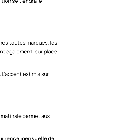
tion se tiendra le
nes toutes marques, les
nt également leur place
 L’accent est mis sur
e matinale permet aux
urrence mensuelle de