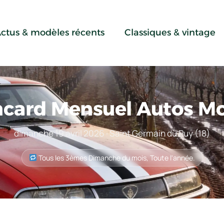
ctus & modèles récents
Classiques & vintage
card Mensuel Autos M
dimanche 19 avril 2026 · Saint Germain du Puy (18)
Tous les 3èmes Dimanche du mois, Toute l'année.