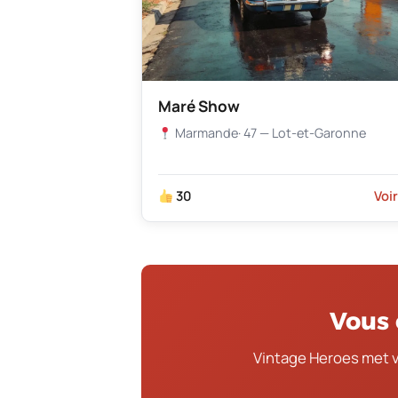
Maré Show
Marmande
· 47 — Lot-et-Garonne
30
Voi
Vous 
Vintage Heroes met 