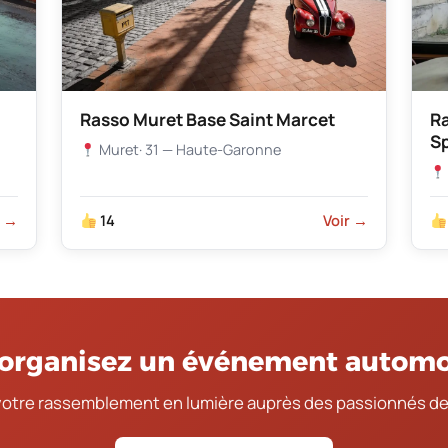
Rasso Muret Base Saint Marcet
R
S
Muret
· 31 — Haute-Garonne
r →
14
Voir →
organisez un événement automo
votre rassemblement en lumière auprès des passionnés de