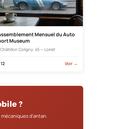
assemblement Mensuel du Auto
port Museum
Châtillon Coligny
· 45 — Loiret
12
Voir →
bile ?
 mécaniques d'antan.