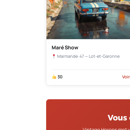
Maré Show
Marmande
· 47 — Lot-et-Garonne
30
Voi
Vous 
Vintage Heroes met 