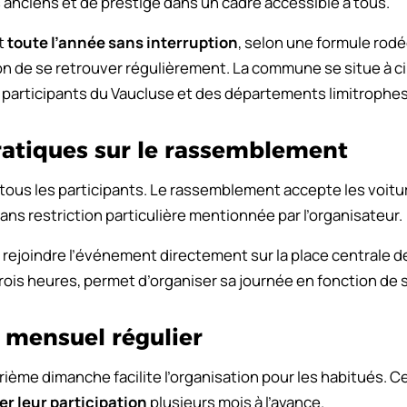
 anciens et de prestige dans un cadre accessible à tous.
t
toute l’année sans interruption
, selon une formule rod
ion de se retrouver régulièrement. La commune se situe à c
les participants du Vaucluse et des départements limitrophes
ratiques sur le rassemblement
 tous les participants. Le rassemblement accepte les voit
ans restriction particulière mentionnée par l’organisateur.
rejoindre l’événement directement sur la place centrale de
trois heures, permet d’organiser sa journée en fonction de s
 mensuel régulier
rième dimanche facilite l’organisation pour les habitués. C
ier leur participation
plusieurs mois à l’avance.