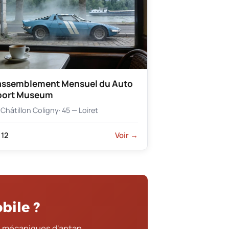
assemblement Mensuel du Auto
port Museum
Châtillon Coligny
· 45 — Loiret
12
Voir →
bile ?
 mécaniques d'antan.