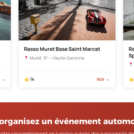
Rasso Muret Base Saint Marcet
R
S
Muret
· 31 — Haute-Garonne
r →
14
Voir →
organisez un événement automo
votre rassemblement en lumière auprès des passionnés de