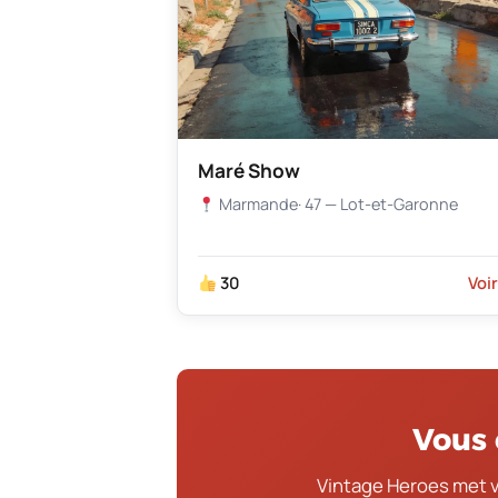
Maré Show
Marmande
· 47 — Lot-et-Garonne
30
Voi
Vous 
Vintage Heroes met 