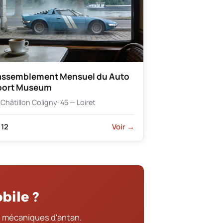
assemblement Mensuel du Auto
port Museum
Châtillon Coligny
· 45 — Loiret
12
Voir →
bile ?
 mécaniques d'antan.