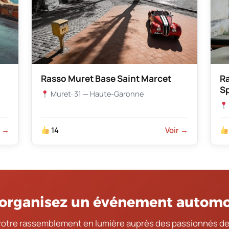
Rasso Muret Base Saint Marcet
R
S
Muret
· 31 — Haute-Garonne
r →
14
Voir →
organisez un événement automo
votre rassemblement en lumière auprès des passionnés de