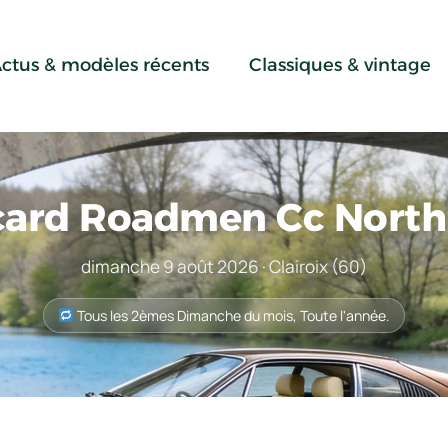
ctus & modèles récents
Classiques & vintage
ard Roadmen Cc North
dimanche 9 août 2026 · Clairoix (60)
Tous les 2èmes Dimanche du mois, Toute l'année.