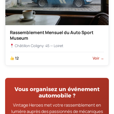
Rassemblement Mensuel du Auto Sport
Museum
Châtillon Coligny
· 45 — Loiret
12
Voir →
Vous organisez un événement
automobile ?
Vintage Heroes met votre rassemblement en
lumière auprès des passionnés de mécaniques