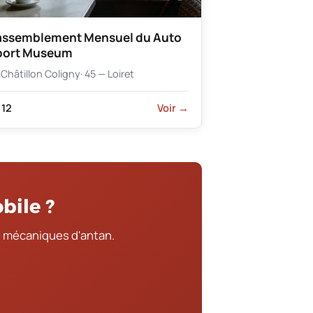
assemblement Mensuel du Auto
port Museum
Châtillon Coligny
· 45 — Loiret
12
Voir →
bile ?
 mécaniques d'antan.