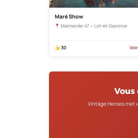
Maré Show
Marmande
· 47 — Lot-et-Garonne
30
Voi
Vous 
Vintage Heroes met 