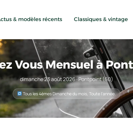
ctus & modèles récents
Classiques & vintage
ez Vous Mensuel à Pont
dimanche 23 août 2026 · Pontpoint (60)
Tous les 4èmes Dimanche du mois, Toute l'année.