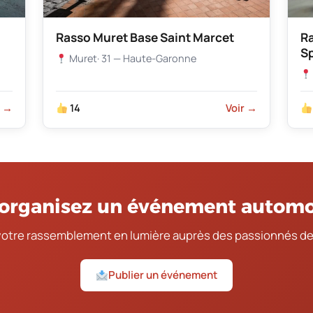
Rasso Muret Base Saint Marcet
R
S
Muret
· 31 — Haute-Garonne
r →
14
Voir →
organisez un événement automo
votre rassemblement en lumière auprès des passionnés de
Publier un événement