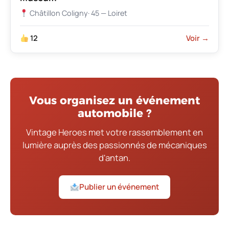
Châtillon Coligny
· 45 — Loiret
12
Voir →
Vous organisez un événement
automobile ?
Vintage Heroes met votre rassemblement en
lumière auprès des passionnés de mécaniques
d'antan.
Publier un événement