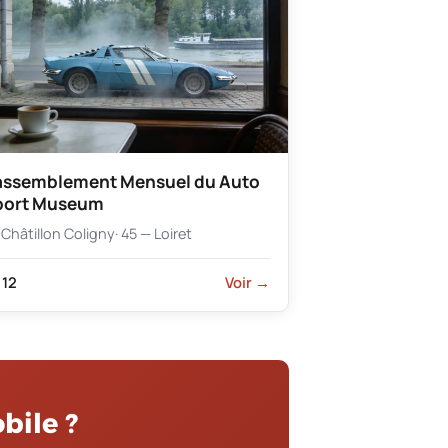
assemblement Mensuel du Auto
port Museum
Châtillon Coligny
· 45 — Loiret
12
Voir →
bile ?