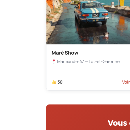
Maré Show
Marmande
· 47 — Lot-et-Garonne
30
Voi
Vous 