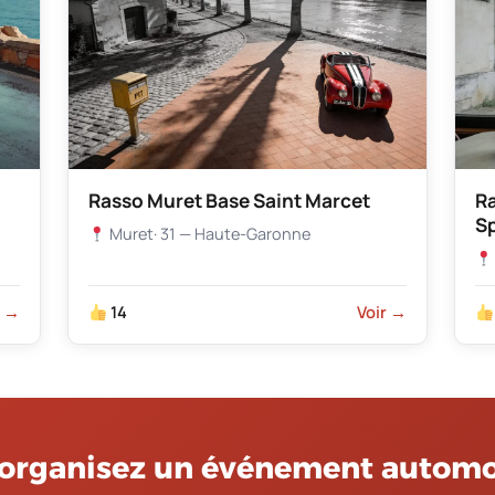
Rasso Muret Base Saint Marcet
R
S
Muret
· 31 — Haute-Garonne
r →
14
Voir →
organisez un événement automo