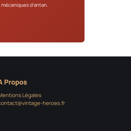
 mécaniques d'antan.
A Propos
Mentions Légales
contact@vintage-heroes.fr