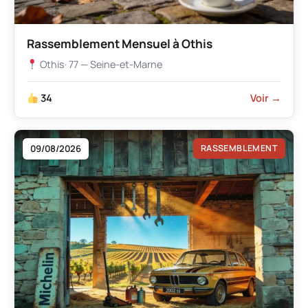
Rassemblement Mensuel à Othis
Othis
· 77 — Seine-et-Marne
34
Voir →
09/08/2026
RASSEMBLEMENT