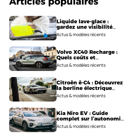
Articles populaires
Liquide lave-glace :
gardez une visibilité
parfaite en voiture
Actus & modèles récents
Volvo XC40 Recharge :
Quels coûts et
performances
Actus & modèles récents
électriques ?
Citroën ë-C4 : Découvrez
la berline électrique
emblématique!
Actus & modèles récents
Kia Niro EV : Guide
complet sur l’autonomie
et le prix !
Actus & modèles récents