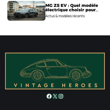
MG ZS EV : Quel modèle
électrique choisir pour
2026 ?
Actus & modèles récents
Facebook
X
Instagram