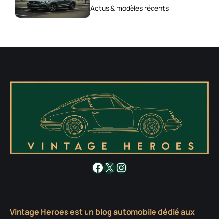
2026 ?
Actus & modèles récents
Facebook
X
Instagram
Vintage Heroes est un blog automobile dédié aux