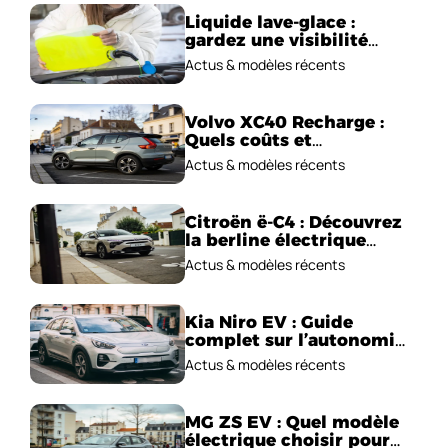
Liquide lave-glace :
gardez une visibilité
parfaite en voiture
Actus & modèles récents
Volvo XC40 Recharge :
Quels coûts et
performances
Actus & modèles récents
électriques ?
Citroën ë-C4 : Découvrez
la berline électrique
emblématique!
Actus & modèles récents
Kia Niro EV : Guide
complet sur l’autonomie
et le prix !
Actus & modèles récents
MG ZS EV : Quel modèle
électrique choisir pour