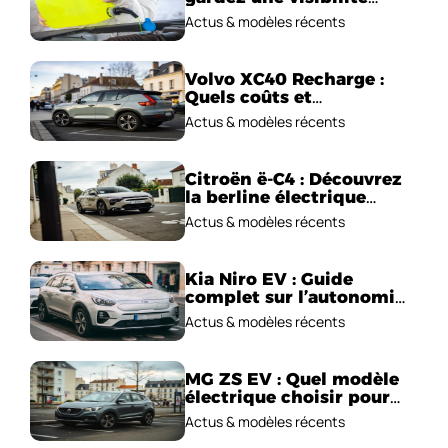
parfaite en voiture
Actus & modèles récents
Volvo XC40 Recharge :
Quels coûts et
performances
Actus & modèles récents
électriques ?
Citroën ë-C4 : Découvrez
la berline électrique
emblématique!
Actus & modèles récents
Kia Niro EV : Guide
complet sur l’autonomie
et le prix !
Actus & modèles récents
MG ZS EV : Quel modèle
électrique choisir pour
2026 ?
Actus & modèles récents