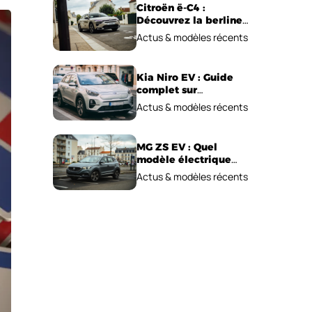
Citroën ë-C4 :
Découvrez la berline
électrique
Actus & modèles récents
emblématique!
Kia Niro EV : Guide
complet sur
l’autonomie et le prix !
Actus & modèles récents
MG ZS EV : Quel
modèle électrique
choisir pour 2026 ?
Actus & modèles récents