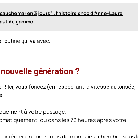
auchemar en 3 jours" : l’histoire choc d’Anne-Laure
s haut de gamme
e routine qui va avec.
ouvelle génération ?
r ! Ici, vous foncez (en respectant la vitesse autorisée,
 :
iquement à votre passage.
utomatiquement, ou dans les 72 heures après votre
pour régler en ligne : plus de monnaie à chercher sous 