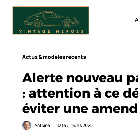
Aller
au
contenu
A
Actus & modèles récents
Alerte nouveau p
: attention à ce d
éviter une amen
Antoine
Date :
14/10/2025