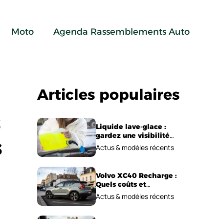
Moto
Agenda Rassemblements Auto
Articles populaires
s
Liquide lave-glace :
gardez une visibilité
s
parfaite en voiture
Actus & modèles récents
Volvo XC40 Recharge :
Quels coûts et
performances
Actus & modèles récents
électriques ?