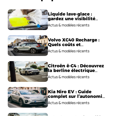
Liquide lave-glace :
gardez une visibilité
parfaite en voiture
Actus & modèles récents
Volvo XC40 Recharge :
Quels coûts et
performances
Actus & modèles récents
électriques ?
Citroën ë-C4 : Découvrez
la berline électrique
emblématique!
Actus & modèles récents
Kia Niro EV : Guide
complet sur l’autonomie
et le prix !
Actus & modèles récents