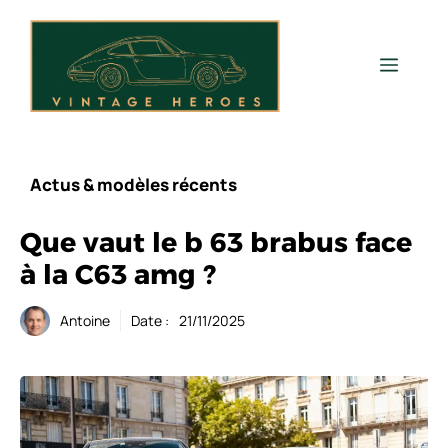
Aller
au
contenu
Men
Actus & modèles récents
Que vaut le b 63 brabus face
à la C63 amg ?
Antoine
Date :
21/11/2025