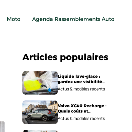
Moto
Agenda Rassemblements Auto
Articles populaires
Liquide lave-glace :
gardez une visibilité
parfaite en voiture
Actus & modèles récents
Volvo XC40 Recharge :
Quels coûts et
performances
Actus & modèles récents
électriques ?