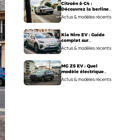
Citroën ë-C4 :
Découvrez la berline
électrique
Actus & modèles récents
emblématique!
Kia Niro EV : Guide
complet sur
l’autonomie et le prix !
Actus & modèles récents
MG ZS EV : Quel
modèle électrique
choisir pour 2026 ?
Actus & modèles récents