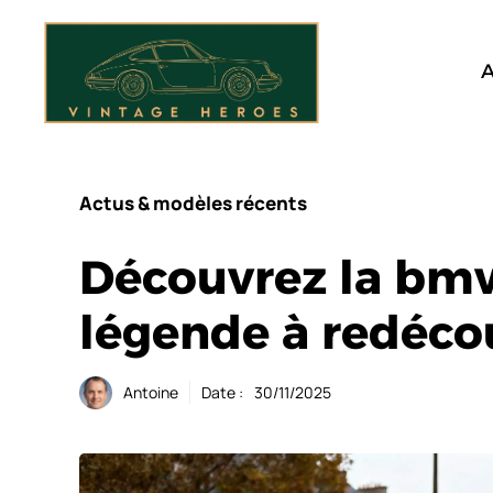
Aller
au
contenu
A
Actus & modèles récents
Découvrez la bmw
légende à redéco
Antoine
Date :
30/11/2025