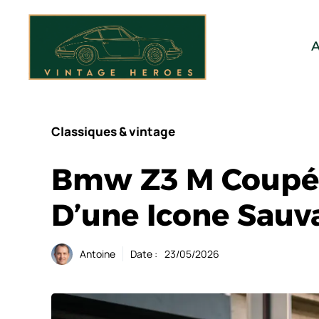
Aller
au
contenu
A
Classiques & vintage
Bmw Z3 M Coupé 
D’une Icone Sauva
Antoine
Date :
23/05/2026