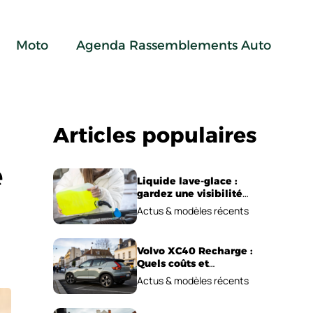
Moto
Agenda Rassemblements Auto
Articles populaires
e
Liquide lave-glace :
gardez une visibilité
parfaite en voiture
Actus & modèles récents
Volvo XC40 Recharge :
Quels coûts et
performances
Actus & modèles récents
électriques ?