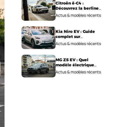
Citroën ë-C4 :
Découvrez la berline
électrique
Actus & modèles récents
emblématique!
Kia Niro EV : Guide
complet sur
l’autonomie et le prix !
Actus & modèles récents
MG ZS EV : Quel
modèle électrique
choisir pour 2026 ?
Actus & modèles récents